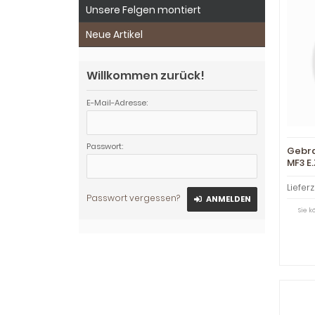
Unsere Felgen montiert
Neue Artikel
Willkommen zurück!
E-Mail-Adresse:
Passwort:
Gebr
MF3 E.
W09R0
circa
Lieferz
nicht
Passwort vergessen?
ANMELDEN
Sie 