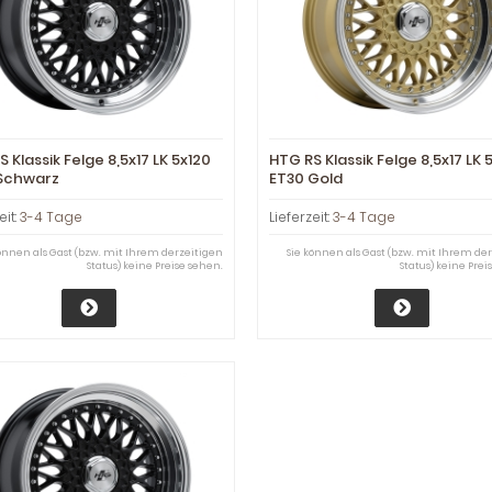
 Klassik Felge 8,5x17 LK 5x120
HTG RS Klassik Felge 8,5x17 LK 
Schwarz
ET30 Gold
eit:
3-4 Tage
Lieferzeit:
3-4 Tage
können als Gast (bzw. mit Ihrem derzeitigen
Sie können als Gast (bzw. mit Ihrem de
Status) keine Preise sehen.
Status) keine Prei