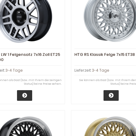
LW 1 Felgensatz 7x16 Zoll ET25
HTG RS Klassik Felge 7x15 ET38 
00
eit:
3-4 Tage
Lieferzeit:
3-4 Tage
können als Gast (bzw. mit Ihrem derzeitigen
Sie können als Gast (bzw. mit Ihrem de
Status) keine Preise sehen.
Status) keine Prei