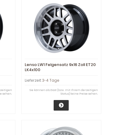
Lenso LW1 Felgensatz 9x16 Zoll ET20
LK4x100
Lieferzeit:
3-4 Tage
rzeitigen
Sie können als Gast (bzw. mit Ihrem derzeitigen
se sehen.
Status) keine Preise sehen.