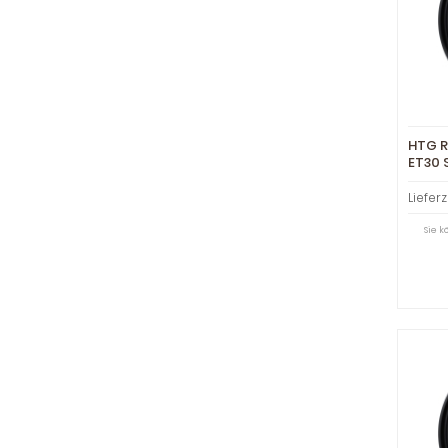
HTG RS
ET30 
Lieferz
Sie 