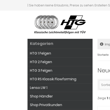
| Sie haben keine Erlaubnis, Preise zu sehen. Erstellen 
Kategorien
Im
HTG 1 Felgen
Startseite
HTG 2 Felgen
Neue
HTG 3 Felgen
HTG RS Klassik Flowforming
Sortie
Lenso LW 1
Shop Händler
Zeige
1
Shop Privatkunden