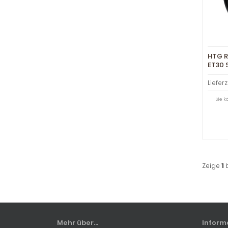
HTG RS
ET30 
Lieferz
Sie 
Zeige
1
Mehr über...
Inform