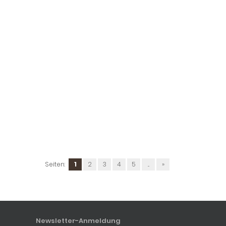
Seiten:
1
2
3
4
5
...
»
Newsletter-Anmeldung