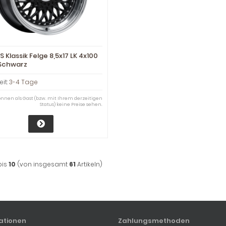
 Klassik Felge 8,5x17 LK 4x100
Schwarz
eit:
3-4 Tage
können als Gast (bzw. mit Ihrem derzeitigen
Status) keine Preise sehen.
bis
10
(von insgesamt
61
Artikeln)
ationen
Zahlungsmethoden