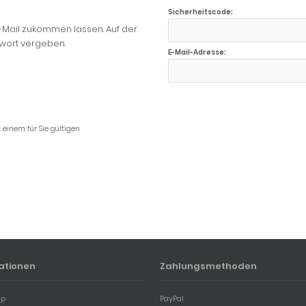
Sicherheitscode:
 E-Mail zukommen lassen. Auf der
swort vergeben.
E-Mail-Adresse:
 einem für Sie gültigen
ationen
Zahlungsmethoden
ap
PayPal