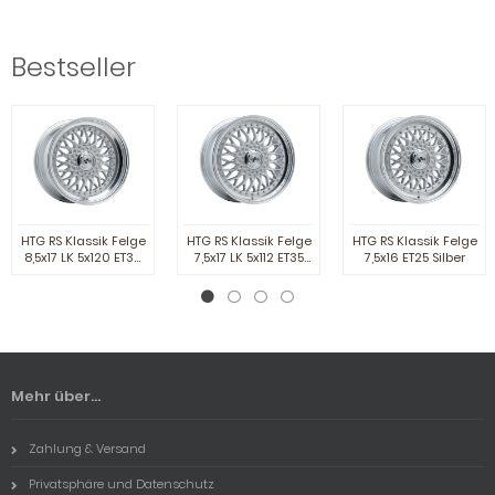
Bestseller
HTG RS Klassik Felge
HTG RS Klassik Felge
HTG RS Klassik Felge
8,5x17 LK 5x120 ET30
7,5x17 LK 5x112 ET35
7,5x16 ET25 Silber
Silber
Silber
Mehr über...
Zahlung & Versand
Privatsphäre und Datenschutz