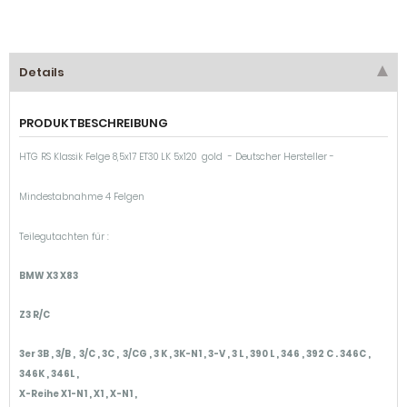
Details
PRODUKTBESCHREIBUNG
HTG RS Klassik Felge 8,5x17 ET30 LK 5x120 gold - Deutscher Hersteller -
Mindestabnahme 4 Felgen
Teilegutachten für :
BMW X3 X83
Z3 R/C
3er 3B , 3/B , 3/C , 3C , 3/CG , 3 K , 3K-N1 , 3-V , 3 L , 390 L , 346 , 392 C . 346C ,
346K , 346L ,
X-Reihe X1-N1 , X1 , X-N1 ,