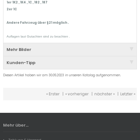
1er 1K2 , 1K4 , 1C , 182 , 187
2er 1C
Andere Fahrzeug über §21 möglich .
Auflagen laut Gutachten sind zu beachten .
Mehr Bilder
Kunden-Tipp
Diesen Artikel haben wir am 30.05.2023 in unseren Katalog aufgenommen.
« Erster
|
« vorheriger
|
nächster »
|
Letzter »
Mehr über...