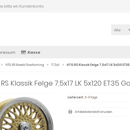
Sie bitte ein Kundenkonto.
Alle
pressum
Kasse
HTG RS Klassik Flowforming
17 Zoll
HTG RS Klassik Felge 7,5x17 LK 5x120 ET3
RS Klassik Felge 7,5x17 LK 5x120 ET35 G
Lieferzeit:
3-4 Tage
Artikeldatenblatt drucken