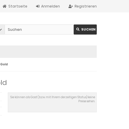
Startseite
Anmelden
Registrieren
SUCHEN
5 Gold
old
Sie können als Gast (bzw. mit Ihrem derzeitigen Status) keine
Preise sehen.