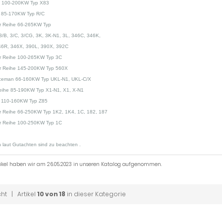
 100-200KW Typ X83
85-170KW Typ R/C
 Reihe 66-265KW Typ
3/B, 3/C, 3/CG, 3K, 3K-N1, 3L, 346C, 346K,
46R, 346X, 390L, 390X, 392C
 Reihe 100-265KW Typ 3C
 Reihe 145-200KW Typ 560X
aceman 66-160KW Typ UKL-N1, UKL-C/X
Reihe 85-190KW Typ X1-N1, X1, X-N1
110-160KW Typ Z85
 Reihe 66-250KW Typ 1K2, 1K4, 1C, 182, 187
 Reihe 100-250KW Typ 1C
 laut Gutachten sind zu beachten .
tikel haben wir am 26.05.2023 in unseren Katalog aufgenommen.
cht
| Artikel
10 von 18
in dieser Kategorie