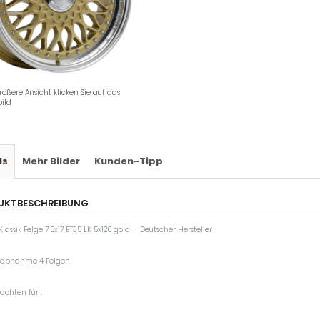
rößere Ansicht klicken Sie auf das
ild
ls
Mehr Bilder
Kunden-Tipp
UKTBESCHREIBUNG
lassik Felge 7,5x17 ET35 LK 5x120 gold - Deutscher Hersteller -
tabnahme 4 Felgen
achten für :