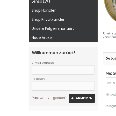
Lenso LW 1
Shop Händler
Shop Privatkunden
Unsere Felgen montiert
Für eine g
Neue Artikel
Vorschaub
Willkommen zurück!
Detai
E-Mail-Adresse:
PROD
Passwort:
HTG RS K
Mindes
Passwort vergessen?
ANMELDEN
Teilegut