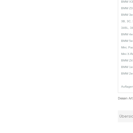
BMW X3
BMW Z3 
BMW 3er
3B, 3C, 
346L, 3
BMW 4er
BMW 5er
Mini, P
Mini X-
BMW Z4 
BMW 1er
BMW 2er
Auflagen
Diesen Ar
Übersi