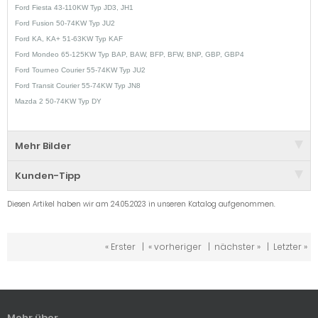
Ford Fiesta 43-110KW Typ JD3, JH1
Ford Fusion 50-74KW Typ JU2
Ford KA, KA+ 51-63KW Typ KAF
Ford Mondeo 65-125KW Typ BAP, BAW, BFP, BFW, BNP, GBP, GBP4
Ford Tourneo Courier 55-74KW Typ JU2
Ford Transit Courier 55-74KW Typ JN8
Mazda 2 50-74KW Typ DY
Mehr Bilder
Kunden-Tipp
Diesen Artikel haben wir am 24.05.2023 in unseren Katalog aufgenommen.
« Erster
|
« vorheriger
|
nächster »
|
Letzter »
Mehr über...