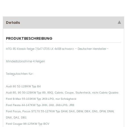
Details
PRODUKTBESCHREIBUNG
HTG RS Klassik Felge 7,5x17 ET35 LK 4x108 schwarz - Deutscher Hersteller -
Mindestabnahme 4 Felgen
Teilegutachten für :
Audi 80 52-128KW Typ B4
Audi 80, 90 50-128KW Typ 89, 89Q, Cabrio, Coupe, Stufenheck, nicht Cabrio Quattro
Ford B-Max 55-103KW Typ JK8-LPG, nur Schrägheck
Ford Fiesta 44-147KW Typ JHH, JA8, JA8-LPG, JR8
Ford Focus, Focus ST170 55-127KW Typ DAW, DAX, DBW, DBX, DN1, DFW, DNW,
DNX, DA1, DB1
Ford Cougar 96-125KW Typ BCV